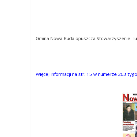
Jugów,
ziemia
kłodzka,
powiat
kłodzki,
Gmina Nowa Ruda opuszcza Stowarzyszenie Tur
Góry
Sowie,
Dolny
Śląsk,
informacje,
Więcej informacji na str. 15 w numerze 263 tyg
wiadomości,
wydarzenia
kulturalne,
sport,
reklama