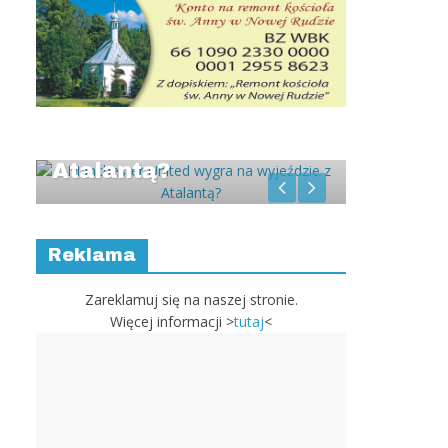
Manchester United
Słodko 
wygra na wyjeździe z
paździe
Atalantą?
Rally 
d
ów
Reklama
n-
ie
Zareklamuj się na naszej stronie.
Więcej informacji >
tutaj
<