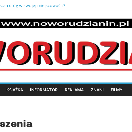
 stan dróg w swojej miejscowości?
 salony Europy – opowieść Józefa Kmity
 odbiór mieszkania od dewelopera?
uszki męskie pancerka – ponadczasowy styl i męska elegancja
o z krzaczka
n.pl
KSIĄŻKA
INFORMATOR
REKLAMA
ZNANI
FILMY
yszenia