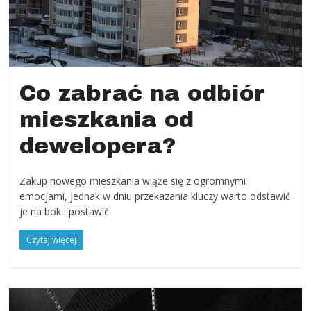
powiat
kłodzki,
Góry
Sowie,
Dolny
Śląsk,
Co zabrać na odbiór
informacje,
mieszkania od
wiadomości,
wydarzenia
dewelopera?
kulturalne,
sport,
Zakup nowego mieszkania wiąże się z ogromnymi
reklama
emocjami, jednak w dniu przekazania kluczy warto odstawić
je na bok i postawić
Czytaj więcej