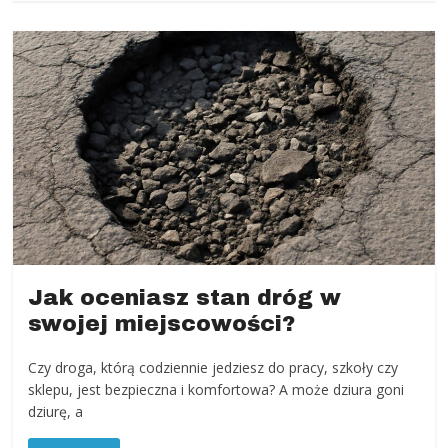
Jak oceniasz stan dróg w
swojej miejscowości?
Czy droga, którą codziennie jedziesz do pracy, szkoły czy
sklepu, jest bezpieczna i komfortowa? A może dziura goni
dziurę, a