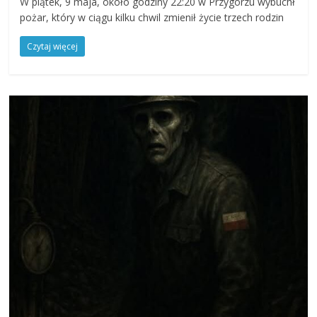
W piątek, 9 maja, około godziny 22:20 w Przygórzu wybuchł
pożar, który w ciągu kilku chwil zmienił życie trzech rodzin
Czytaj więcej