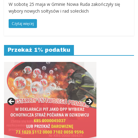
powiat
W sobotę 25 maja w Gminie Nowa Ruda zakończyły się
kłodzki,
wybory nowych sołtysów i rad sołeckich
Góry
Sowie,
Czytaj więcej
Dolny
Śląsk,
informacje,
Przekaż 1% podatku
wiadomości,
wydarzenia
kulturalne,
sport,
reklama