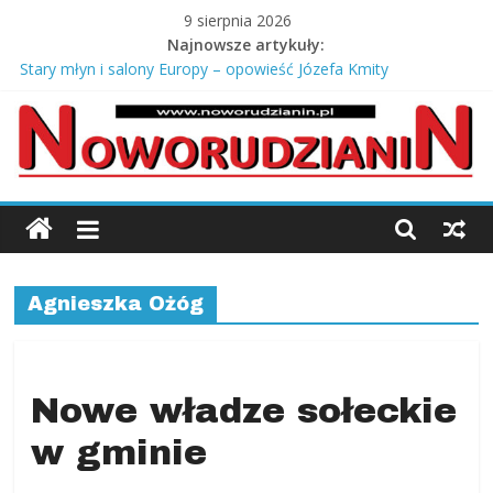
Skip
9 sierpnia 2026
to
Najnowsze artykuły:
content
Stary młyn i salony Europy – opowieść Józefa Kmity
Co zabrać na odbiór mieszkania od dewelopera?
Srebrne łańcuszki męskie pancerka – ponadczasowy styl i
męska elegancja
Jagody prosto z krzaczka
Jak oceniasz stan dróg w swojej miejscowości?
Noworudzianin.p
Nowa
Ruda,
Agnieszka Ożóg
Radków
Kłodzki,
Słupiec,
Ścinawka,
Nowe władze sołeckie
Jugów,
w gminie
ziemia
kłodzka,