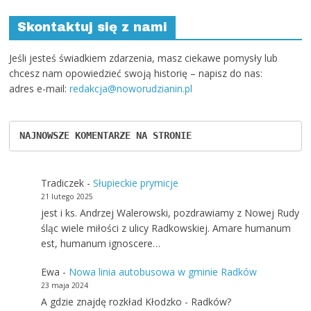
Skontaktuj się z nami
Jeśli jesteś świadkiem zdarzenia, masz ciekawe pomysły lub
chcesz nam opowiedzieć swoją historię – napisz do nas:
adres e-mail:
redakcja@noworudzianin.pl
NAJNOWSZE KOMENTARZE NA STRONIE
Tradiczek
-
Słupieckie prymicje
21 lutego 2025
jest i ks. Andrzej Walerowski, pozdrawiamy z Nowej Rudy
śląc wiele miłości z ulicy Radkowskiej. Amare humanum
est, humanum ignoscere…
Ewa
-
Nowa linia autobusowa w gminie Radków
23 maja 2024
A gdzie znajdę rozkład Kłodzko - Radków?