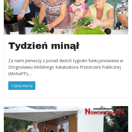
powiat
kłodzki,
Góry
Sowie,
Dolny
Śląsk,
Tydzień minął
informacje,
wiadomości,
wydarzenia
Za nami pierwszy z ponad dwóch tygodni funkcjonowania w
kulturalne,
Drogosławiu Mobilnego Katalizatora Przestrzeni Publicznej
sport,
(MoKaPP),…
reklama
Czytaj więcej