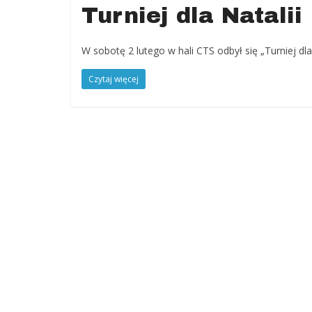
Turniej dla Natalii
Jugów,
ziemia
kłodzka,
W sobotę 2 lutego w hali CTS odbył się „Turniej dla 
powiat
kłodzki,
Czytaj więcej
Góry
Sowie,
Dolny
Śląsk,
informacje,
wiadomości,
wydarzenia
kulturalne,
sport,
reklama