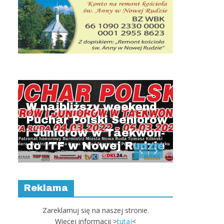
Manche
wygra 
Atalan
W najbliższy weekend
Puchar Polski Seniorów
i Juniorów w Taekwon-
do ITF w Nowej Rudzie
ie
Reklama
Zareklamuj się na naszej stronie.
Więcej informacji >
tutaj
<