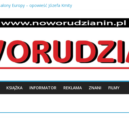
 salony Europy – opowieść Józefa Kmity
 odbiór mieszkania od dewelopera?
uszki męskie pancerka – ponadczasowy styl i męska elegancja
o z krzaczka
 stan dróg w swojej miejscowości?
n.pl
KSIĄŻKA
INFORMATOR
REKLAMA
ZNANI
FILMY