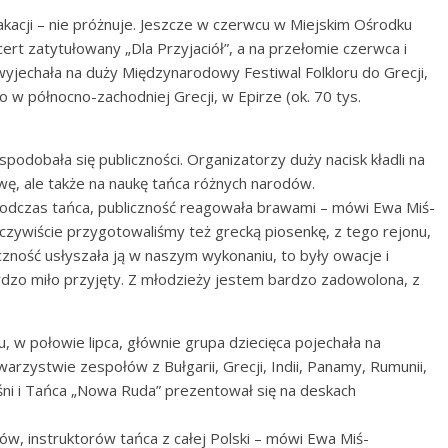
acji – nie próżnuje
. Jeszcze w czerwcu w Miejskim Ośrodku
rt zatytułowany „Dla Przyjaciół”, a na przełomie czerwca i
yjechała na duży Międzynarodowy Festiwal Folkloru do Grecji,
to w północno-zachodniej Grecji, w Epirze (ok. 70 tys.
odobała się publiczności. Organizatorzy duży nacisk kładli na
wę, ale także na naukę tańca różnych narodów.
, podczas tańca, publiczność reagowała brawami – mówi Ewa Miś-
Oczywiście przygotowaliśmy też grecką piosenkę, z tego rejonu,
czność usłyszała ją w naszym wykonaniu, to były owacje i
rdzo miło przyjęty. Z młodzieży jestem bardzo zadowolona, z
u, w połowie lipca, głównie grupa dziecięca pojechała na
rzystwie zespołów z Bułgarii, Grecji, Indii, Panamy, Rumunii,
ieśni i Tańca „Nowa Ruda” prezentował się na deskach
w, instruktorów tańca z całej Polski – mówi Ewa Miś-