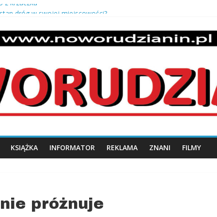
o z krzaczka
 stan dróg w swojej miejscowości?
 salony Europy – opowieść Józefa Kmity
 odbiór mieszkania od dewelopera?
uszki męskie pancerka – ponadczasowy styl i męska elegancja
n.pl
KSIĄŻKA
INFORMATOR
REKLAMA
ZNANI
FILMY
nie próżnuje