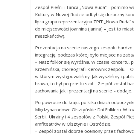
Jugów,
Zespół Pieśni i Tańca „Nowa Ruda” – pomimo wak
ziemia
Kultury w Nowej Rudzie odbył się doroczny konce
kłodzka,
lipca grupa reprezentacyjna ZPiT „Nowa Ruda” w
powiat
do miejscowości Joannina (Janina) – jest to mias
kłodzki,
mieszkańców).
Góry
Prezentacja na scenie naszego zespołu bardzo sp
Sowie,
integrację, podczas której było miejsce na zaba
Dolny
– Nasz folklor się wyróżnia. W czasie koncertu
Śląsk,
Krzemińska, choreograf i kierownik zespołu. – 
informacje,
w którym występowaliśmy. Jak wyszliśmy i publi
wiadomości,
brawa, to był po prostu szał… Zespół został ba
wydarzenia
zachowania jak i prezentacji na scenie – dodaje.
kulturalne,
sport,
Po powrocie do kraju, po kilku dniach odpoczynk
reklama
Międzynarodowe Olsztyńskie Dni Folkloru. W towa
Serbii, Ukrainy i 4 zespołów z Polski, Zespół P
amfiteatrów w Olsztynie i Ostródzie.
– Zespół został dobrze oceniony przez fachowcó