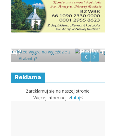
Słodko – gorzki
Kacper
z
październik dla OutPoint
medali
Rally Team
Polski
Reklama
Zareklamuj się na naszej stronie.
Więcej informacji >
tutaj
<