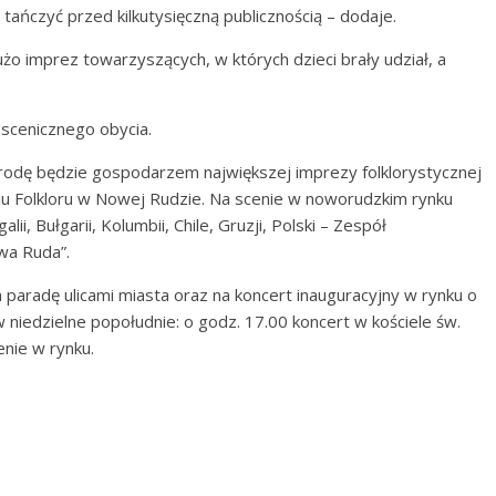
tańczyć przed kilkutysięczną publicznością – dodaje.
żo imprez towarzyszących, w których dzieci brały udział, a
 scenicznego obycia.
środę będzie gospodarzem największej imprezy folklorystycznej
u Folkloru w Nowej Rudzie. Na scenie w noworudzkim rynku
i, Bułgarii, Kolumbii, Chile, Gruzji, Polski – Zespół
wa Ruda”.
 paradę ulicami miasta oraz na koncert inauguracyjny w rynku o
 niedzielne popołudnie: o godz. 17.00 koncert w kościele św.
enie w rynku.