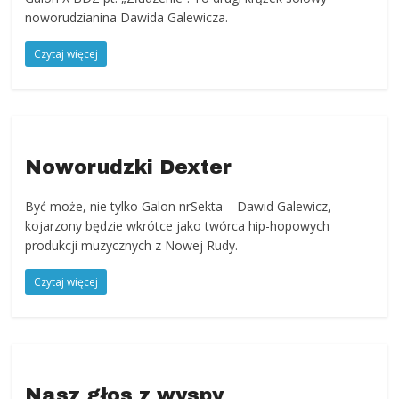
powiat
noworudzianina Dawida Galewicza.
kłodzki,
Góry
Czytaj więcej
Sowie,
Dolny
Śląsk,
informacje,
wiadomości,
Noworudzki Dexter
wydarzenia
kulturalne,
Być może, nie tylko Galon nrSekta – Dawid Galewicz,
sport,
kojarzony będzie wkrótce jako twórca hip-hopowych
reklama
produkcji muzycznych z Nowej Rudy.
Czytaj więcej
Nasz głos z wyspy