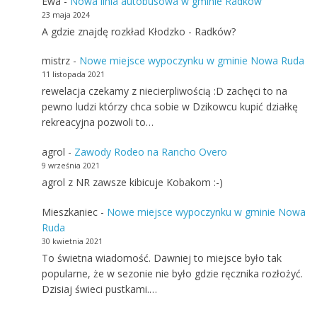
Ewa
-
Nowa linia autobusowa w gminie Radków
23 maja 2024
A gdzie znajdę rozkład Kłodzko - Radków?
mistrz
-
Nowe miejsce wypoczynku w gminie Nowa Ruda
11 listopada 2021
rewelacja czekamy z niecierpliwością :D zachęci to na
pewno ludzi którzy chca sobie w Dzikowcu kupić działkę
rekreacyjna pozwoli to…
agrol
-
Zawody Rodeo na Rancho Overo
9 września 2021
agrol z NR zawsze kibicuje Kobakom :-)
Mieszkaniec
-
Nowe miejsce wypoczynku w gminie Nowa
Ruda
30 kwietnia 2021
To świetna wiadomość. Dawniej to miejsce było tak
popularne, że w sezonie nie było gdzie ręcznika rozłożyć.
Dzisiaj świeci pustkami.…