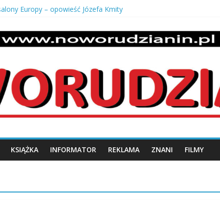
 salony Europy – opowieść Józefa Kmity
 odbiór mieszkania od dewelopera?
uszki męskie pancerka – ponadczasowy styl i męska elegancja
o z krzaczka
 stan dróg w swojej miejscowości?
n.pl
KSIĄŻKA
INFORMATOR
REKLAMA
ZNANI
FILMY