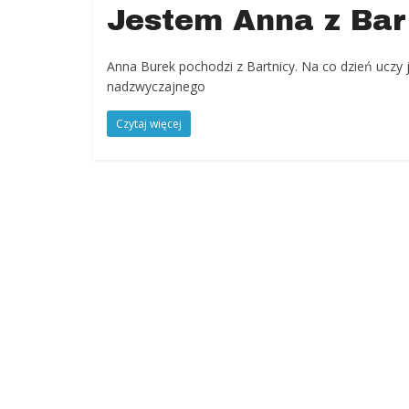
Jestem Anna z Ba
Jugów,
ziemia
kłodzka,
Anna Burek pochodzi z Bartnicy. Na co dzień uczy 
powiat
nadzwyczajnego
kłodzki,
Góry
Czytaj więcej
Sowie,
Dolny
Śląsk,
informacje,
wiadomości,
wydarzenia
kulturalne,
sport,
reklama