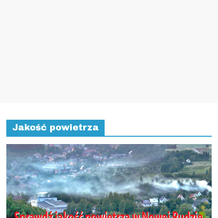
Jakość powietrza
Skontaktuj się z nami
Jeśli jesteś świadkiem zdarzenia, masz ciekawe pomysły lub
chcesz nam opowiedzieć swoją historię – napisz do nas:
adres e-mail:
redakcja@noworudzianin.pl