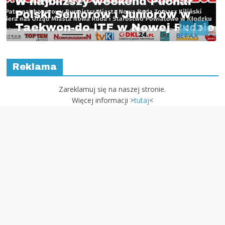
char
Więcej informacji >
tutaj
<
ów w
 Rudzie