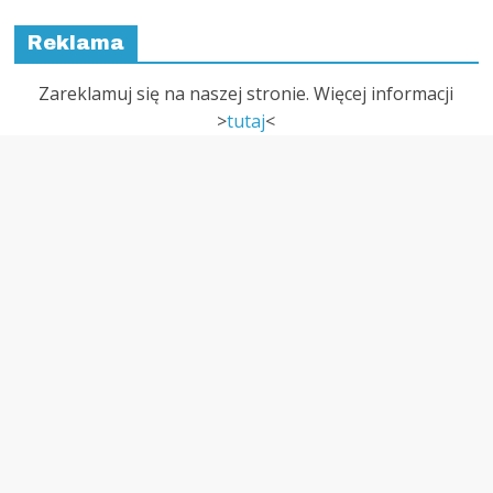
Wszystkie wpisy
O nas
Felietony
Książka
INFORMATOR
REKLAMA
ZNANI
FILMY