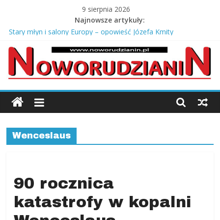
Skip
9 sierpnia 2026
to
Najnowsze artykuły:
content
Jak oceniasz stan dróg w swojej miejscowości?
Stary młyn i salony Europy – opowieść Józefa Kmity
Co zabrać na odbiór mieszkania od dewelopera?
Srebrne łańcuszki męskie pancerka – ponadczasowy styl i
męska elegancja
Jagody prosto z krzaczka
Noworudzianin.p
Nowa
Ruda,
Wenceslaus
Radków
Kłodzki,
Słupiec,
Ścinawka,
90 rocznica
Jugów,
katastrofy w kopalni
ziemia
kłodzka,