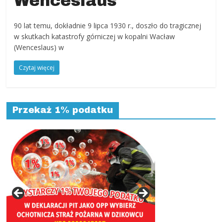
Wenceslaus
powiat
kłodzki,
90 lat temu, dokładnie 9 lipca 1930 r., doszło do tragicznej
Góry
w skutkach katastrofy górniczej w kopalni Wacław
Sowie,
(Wenceslaus) w
Dolny
Śląsk,
Czytaj więcej
informacje,
wiadomości,
wydarzenia
kulturalne,
Przekaż 1% podatku
sport,
reklama