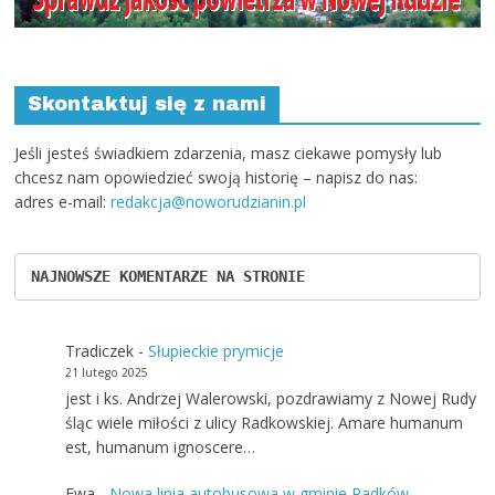
NAJNOWSZE KOMENTARZE NA STRONIE
Tradiczek
-
Słupieckie prymicje
21 lutego 2025
jest i ks. Andrzej Walerowski, pozdrawiamy z Nowej Rudy
śląc wiele miłości z ulicy Radkowskiej. Amare humanum
est, humanum ignoscere…
Ewa
-
Nowa linia autobusowa w gminie Radków
23 maja 2024
A gdzie znajdę rozkład Kłodzko - Radków?
mistrz
-
Nowe miejsce wypoczynku w gminie Nowa Ruda
11 listopada 2021
rewelacja czekamy z niecierpliwością :D zachęci to na
pewno ludzi którzy chca sobie w Dzikowcu kupić działkę
rekreacyjna pozwoli to…