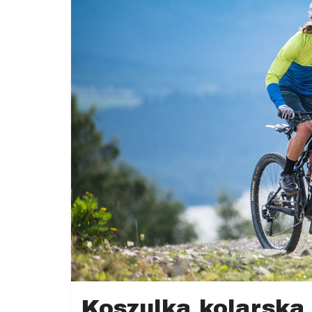
Jugów,
ziemia
kłodzka,
powiat
kłodzki,
Góry
Sowie,
Dolny
Śląsk,
informacje,
wiadomości,
wydarzenia
kulturalne,
sport,
reklama
Koszulka kolarska