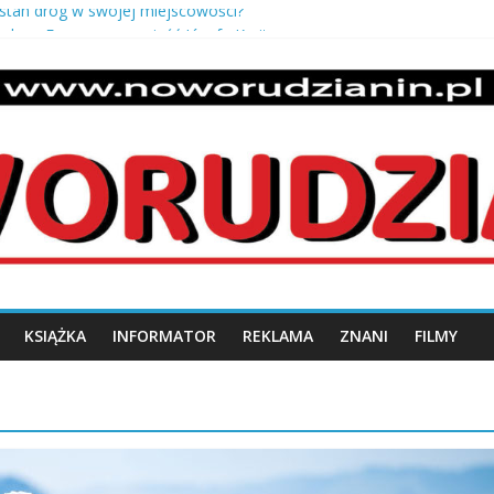
 stan dróg w swojej miejscowości?
 salony Europy – opowieść Józefa Kmity
 odbiór mieszkania od dewelopera?
uszki męskie pancerka – ponadczasowy styl i męska elegancja
o z krzaczka
n.pl
KSIĄŻKA
INFORMATOR
REKLAMA
ZNANI
FILMY