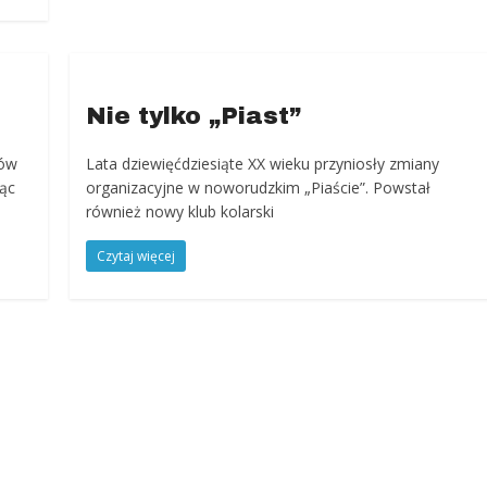
Nie tylko „Piast”
ków
Lata dziewięćdziesiąte XX wieku przyniosły zmiany
ąc
organizacyjne w noworudzkim „Piaście”. Powstał
również nowy klub kolarski
Czytaj więcej