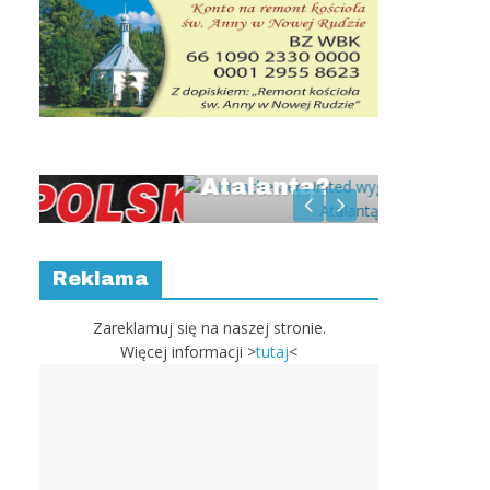
Manchester United
Słodko 
wygra na wyjeździe z
paździe
Atalantą?
Rally 
d
ów
Reklama
n-
ie
Zareklamuj się na naszej stronie.
Więcej informacji >
tutaj
<