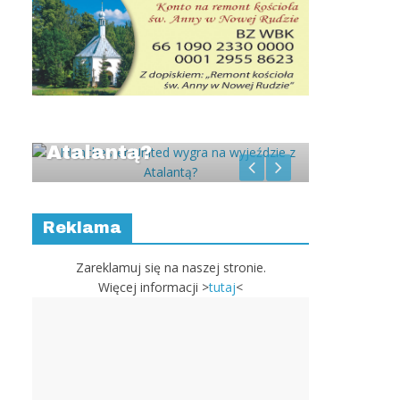
Manchester United
Słodko 
wygra na wyjeździe z
paździe
Atalantą?
Rally 
d
ów
Reklama
n-
ie
Zareklamuj się na naszej stronie.
Więcej informacji >
tutaj
<