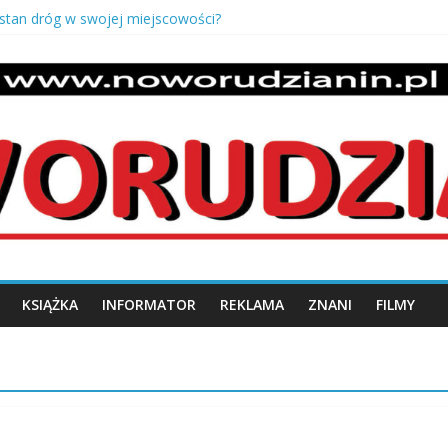
 stan dróg w swojej miejscowości?
 salony Europy – opowieść Józefa Kmity
 odbiór mieszkania od dewelopera?
uszki męskie pancerka – ponadczasowy styl i męska elegancja
o z krzaczka
n.pl
KSIĄŻKA
INFORMATOR
REKLAMA
ZNANI
FILMY