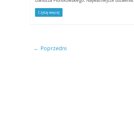
Dariusza Piontkowskiego. Najważniejsze ustalenia:
Czytaj więcej
← Poprzedni