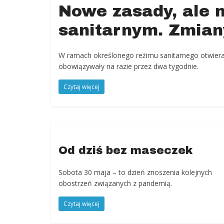
Nowe zasady, ale 
Jugów,
ziemia
sanitarnym. Zmian
kłodzka,
powiat
W ramach określonego reżimu sanitarnego otwieram
kłodzki,
obowiązywały na razie przez dwa tygodnie.
Góry
Sowie,
Czytaj więcej
Dolny
Śląsk,
informacje,
wiadomości,
wydarzenia
Od dziś bez maseczek
kulturalne,
sport,
Sobota 30 maja – to dzień znoszenia kolejnych
reklama
obostrzeń związanych z pandemią.
Czytaj więcej