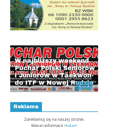
Manche
wygra 
Atalan
W najbliższy weekend
Puchar Polski Seniorów
i Juniorów w Taekwon-
do ITF w Nowej Rudzie
ie
Reklama
Zareklamuj się na naszej stronie.
Więcej informacji >
tutaj
<