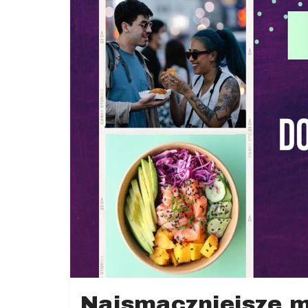
Jugów,
ziemia
kłodzka,
powiat
kłodzki,
Góry
Sowie,
Dolny
Śląsk,
informacje,
wiadomości,
wydarzenia
kulturalne,
sport,
reklama
Najsmaczniejsze m