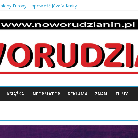
 salony Europy – opowieść Józefa Kmity
 odbiór mieszkania od dewelopera?
uszki męskie pancerka – ponadczasowy styl i męska elegancja
o z krzaczka
 stan dróg w swojej miejscowości?
n.pl
KSIĄŻKA
INFORMATOR
REKLAMA
ZNANI
FILMY