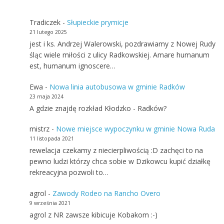
Tradiczek
-
Słupieckie prymicje
21 lutego 2025
jest i ks. Andrzej Walerowski, pozdrawiamy z Nowej Rudy
śląc wiele miłości z ulicy Radkowskiej. Amare humanum
est, humanum ignoscere…
Ewa
-
Nowa linia autobusowa w gminie Radków
23 maja 2024
A gdzie znajdę rozkład Kłodzko - Radków?
mistrz
-
Nowe miejsce wypoczynku w gminie Nowa Ruda
11 listopada 2021
rewelacja czekamy z niecierpliwością :D zachęci to na
pewno ludzi którzy chca sobie w Dzikowcu kupić działkę
rekreacyjna pozwoli to…
agrol
-
Zawody Rodeo na Rancho Overo
9 września 2021
agrol z NR zawsze kibicuje Kobakom :-)