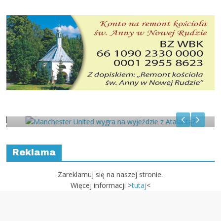
d wygra na
Słodko – gorzki paźd
ntą?
OutPoint Rally Tea
Reklama
Zareklamuj się na naszej stronie.
Więcej informacji >
tutaj
<