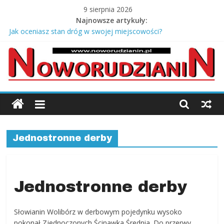
Skip
9 sierpnia 2026
to
Najnowsze artykuły:
Jagody prosto z krzaczka
content
Jak oceniasz stan dróg w swojej miejscowości?
Stary młyn i salony Europy – opowieść Józefa Kmity
Co zabrać na odbiór mieszkania od dewelopera?
Srebrne łańcuszki męskie pancerka – ponadczasowy styl i
męska elegancja
Noworudzianin.p
Nowa
Ruda,
Jednostronne derby
Radków
Kłodzki,
Słupiec,
Ścinawka,
Jednostronne derby
Jugów,
ziemia
Słowianin Wolibórz w derbowym pojedynku wysoko
kłodzka,
pokonał Zjednoczonych Ścinawka Średnia. Do przerwy