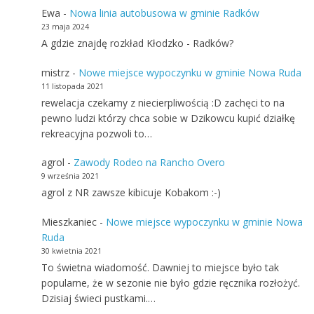
Ewa
-
Nowa linia autobusowa w gminie Radków
23 maja 2024
A gdzie znajdę rozkład Kłodzko - Radków?
mistrz
-
Nowe miejsce wypoczynku w gminie Nowa Ruda
11 listopada 2021
rewelacja czekamy z niecierpliwością :D zachęci to na
pewno ludzi którzy chca sobie w Dzikowcu kupić działkę
rekreacyjna pozwoli to…
agrol
-
Zawody Rodeo na Rancho Overo
9 września 2021
agrol z NR zawsze kibicuje Kobakom :-)
Mieszkaniec
-
Nowe miejsce wypoczynku w gminie Nowa
Ruda
30 kwietnia 2021
To świetna wiadomość. Dawniej to miejsce było tak
popularne, że w sezonie nie było gdzie ręcznika rozłożyć.
Dzisiaj świeci pustkami.…