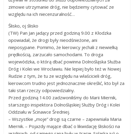
powiat
zimowe utrzymanie dróg, nie będziemy cytować ze
kłodzki,
względu na ich niecenzuralność…
Góry
Sowie,
Ślisko, oj ślisko
Dolny
(TW) Pan Jan jadący przed godziną 9.00 z Kłodzka
Śląsk,
opowiadał, że drogi były nieodśnieżone, ani
informacje,
nieposypane. Pomimo, że kierowcy jechali z niewielką
wiadomości,
prędkością, zarzucało samochodami. To droga
wydarzenia
wojewódzka, o którą dbać powinna Dolnośląska Służba
kulturalne,
Dróg i Kolei we Wrocławiu. Nie lepiej było też w Nowej
sport,
Rudzie z tym, że tu ze względu na właścicieli dróg,
reklama
kierowcom trudno jest jednoznacznie określić, kto był za
taki stan rzeczy odpowiedzialny.
Przed godziną 14.00 zadzwoniliśmy do Marii Miernik,
starszego inspektora Dolnośląskiej Służby Dróg i Kolei
Oddziału w Ścinawce Średniej.
– Wszystkie „moje” drogi są czarne – zapewniała Maria
Miernik. – Pojazdy mające dbać o likwidację śliskości na
jezdniach, od samego rana były w trasie. Solarka już o