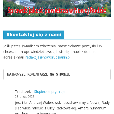
Skontaktuj się z nami
Jeśli jesteś świadkiem zdarzenia, masz ciekawe pomysły lub
chcesz nam opowiedzieć swoją historię – napisz do nas:
adres e-mail:
redakcja@noworudzianin.pl
NAJNOWSZE KOMENTARZE NA STRONIE
Tradiczek
-
Słupieckie prymicje
21 lutego 2025
jest i ks. Andrzej Walerowski, pozdrawiamy z Nowej Rudy
śląc wiele miłości z ulicy Radkowskiej. Amare humanum
est, humanum ignoscere…
Ewa
-
Nowa linia autobusowa w gminie Radków
23 maja 2024
A gdzie znajdę rozkład Kłodzko - Radków?