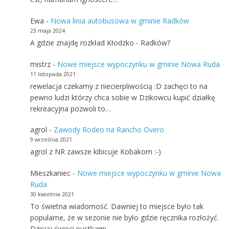
mistrz
-
Nowe miejsce wypoczynku w gminie Nowa Ruda
11 listopada 2021
rewelacja czekamy z niecierpliwością :D zachęci to na
pewno ludzi którzy chca sobie w Dzikowcu kupić działkę
rekreacyjna pozwoli to…
agrol
-
Zawody Rodeo na Rancho Overo
9 września 2021
agrol z NR zawsze kibicuje Kobakom :-)
Mieszkaniec
-
Nowe miejsce wypoczynku w gminie Nowa
Ruda
30 kwietnia 2021
To świetna wiadomość. Dawniej to miejsce było tak
popularne, że w sezonie nie było gdzie ręcznika rozłożyć.
Dzisiaj świeci pustkami.…
Reklama