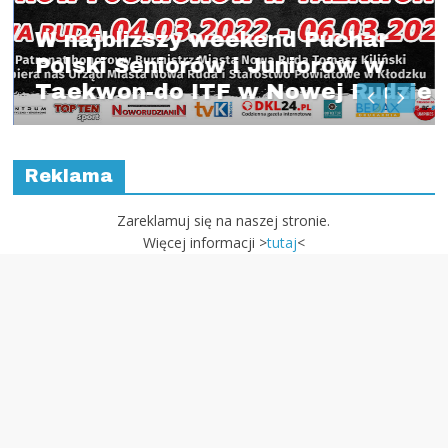
najbliższy weekend Puchar
ski Seniorów i Juniorów w
Reklama
ekwon-do ITF w Nowej Rudzie
Zareklamuj się na naszej stronie.
Więcej informacji >
tutaj
<