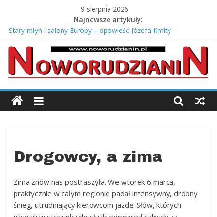
Skip
9 sierpnia 2026
to
Najnowsze artykuły:
Jak oceniasz stan dróg w swojej miejscowości?
content
Stary młyn i salony Europy – opowieść Józefa Kmity
Co zabrać na odbiór mieszkania od dewelopera?
Srebrne łańcuszki męskie pancerka – ponadczasowy styl i
męska elegancja
Jagody prosto z krzaczka
Noworudzianin.p
Nowa
Ruda,
Radków
Kłodzki,
Drogowcy, a zima
Słupiec,
Ścinawka,
Zima znów nas postraszyła. We wtorek 6 marca,
Jugów,
praktycznie w całym regionie padał intensywny, drobny
ziemia
śnieg, utrudniający kierowcom jazdę.
Słów, których
kłodzka,
używali w stosunku do służb odpowiedzialnych za