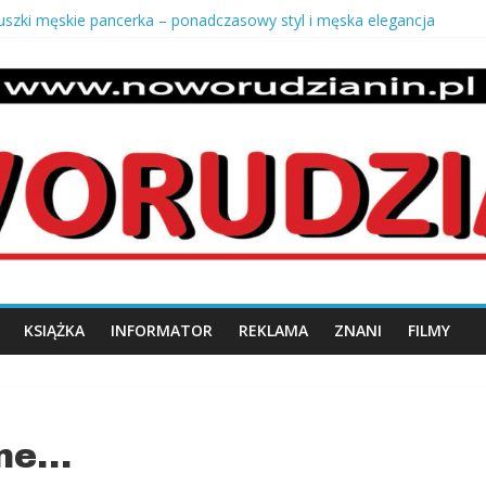
uszki męskie pancerka – ponadczasowy styl i męska elegancja
o z krzaczka
 stan dróg w swojej miejscowości?
 salony Europy – opowieść Józefa Kmity
n.pl
KSIĄŻKA
INFORMATOR
REKLAMA
ZNANI
FILMY
ane…