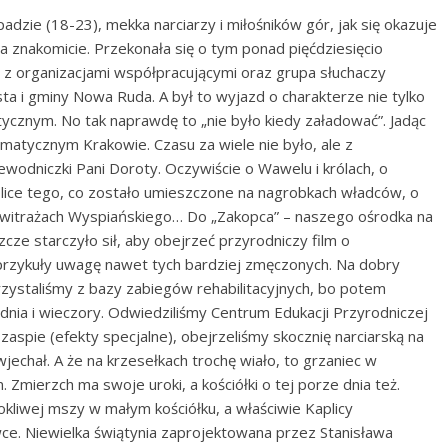
adzie (18-23), mekka narciarzy i miłośników gór, jak się okazuje
ła znakomicie. Przekonała się o tym ponad pięćdziesięcio
 organizacjami współpracującymi oraz grupa słuchaczy
i gminy Nowa Ruda. A był to wyjazd o charakterze nie tylko
tycznym. No tak naprawdę to „nie było kiedy załadować”. Jadąc
imatycznym Krakowie. Czasu za wiele nie było, ale z
ewodniczki Pani Doroty. Oczywiście o Wawelu i królach, o
lice tego, co zostało umieszczone na nagrobkach władców, o
e, witrażach Wyspiańskiego… Do „Zakopca” – naszego ośrodka na
cze starczyło sił, aby obejrzeć przyrodniczy film o
przykuły uwagę nawet tych bardziej zmęczonych. Na dobry
rzystaliśmy z bazy zabiegów rehabilitacyjnych, bo potem
nia i wieczory. Odwiedziliśmy Centrum Edukacji Przyrodniczej
aspie (efekty specjalne), obejrzeliśmy skocznię narciarską na
 wjechał. A że na krzesełkach trochę wiało, to grzaniec w
 Zmierzch ma swoje uroki, a kościółki o tej porze dnia też.
rokliwej mszy w małym kościółku, a właściwie Kaplicy
ce. Niewielka świątynia zaprojektowana przez Stanisława