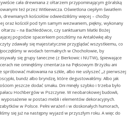
zywiście cała drewniana z ołtarzem przypominającym góralską
owanymi też przez Witkiewicza. Oświetlona ciepłym światłem
, drewnianych kościołów odwiedziliśmy więcej – choćby
skiej oraz kościół pod tym samym wezwaniem, piękny, wykonany
 ołtarzu – na Bachledówce, czy sanktuarium Matki Bożej
jającej pogodzie spacerkiem poszliśmy na Antałówkę aby
zczyty zdawały się majestatycznie przyglądać wszystkiemu, co
odpoczęliśmy w wodach termalnych w Chochołowie, by
sywały się grupy taneczne (z Bierkowic i NUTW), śpiewające
acerach nie ominęliśmy cmentarza na Pęksowym Brzyzku ani
nie spróbować malowania na szkle, albo nie usłyszeć „z pierwszej
 oscypki, bundz albo bryndzę, które degustowaliśmy. Albo jak
ościom jeszcze dodać smaku. Dni minęły szybko i trzeba było
o pałacu Hochbergów w Pszczynie. W neobarokowej budowli,
e wyposażenie w postaci mebli i elementów dekoracyjnych.
 zabytków w Polsce. Pełni wrażeń i w doskonałych humorach,
liśmy się już na następny wyjazd w przyszłym roku. A więc do