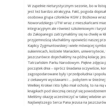
Jugów,
W zupełnie nieturystycznym sezonie, bo w listop
ziemia
jest też bardzo atrakcyjna. Fakt, pogoda dopisa
kłodzka,
osobowa grupa członków KGW z Bożkowa wraz z
powiat
Noworudzkiego UTW wraz z mieszkańcami miasta 
kłodzki,
integracyjnym ale również szkoleniowym i turys
Góry
do Zakopanego zatrzymaliśmy się na chwilę w kl
Sowie,
przyjemnością słuchaliśmy opowieści naszej prz
Dolny
Kaplicy Zygmuntowskiej i wiele mówiącej symbo
Śląsk,
sukiennicach, kościele Mariackim, uniwersyteci
informacje,
Jaszczurówce dojechaliśmy na późną kolację. Jesz
wiadomości,
Tatrzańskim Parku Narodowym. Piękne zdjęcia 
wydarzenia
początek dnia – oprócz śniadania oczywiście, ko
kulturalne,
zagospodarowane były i przedpołudnia i popołud
sport,
z ciekawymi wystawami i … pobytem w śnieżnej z
reklama
Wielkiej Krokwi i kto tylko miał ochotę, to na nią
knajpkach pod skocznią cieszył się powodzeniem.
Mieliśmy okazję uczestniczyć w takiej właśnie u
Najświętszego Serca Pana Jezusa na Jaszczurów