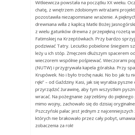
Witkiewicza powstała na początku XX wieku. Oc
chatę, z wnętrzem zdobionym witrażami projekt
pozostawiła niezapomniane wrażenie. A pięknych
drewniana willa z kaplicą Matki Bożej Jasnogór
z wielu gatunków drewna z przepiękną rozetą w
Fatimskiej na Krzeptówkach. Przy bardzo sprzy
podziwiać Tatry. Leciutko pobielone śniegiem s
leży u ich stóp. Zmęczeni dłuższym spacerem 
wieczorem wspólnie pośpiewać. Wieczorami popi
(NUTW) i przygrywała kapela góralska. Przy sp
Krupówek. No i było trochę nauki. No bo jak tu 
ręki” – od Gaździny Kasi, jak się wyrabia pyszne
przyrządzić żurawinę, aby tym wszystkim pyszn
wracać. Na pożegnanie zajrzeliśmy do piękneg
mimo wojny, zachowało się do dzisiaj oryginaln
Pszczyński pałac jest jednym z najcenniejszych
których nie brakowało przez cały pobyt, umawia
zobaczenia za rok!