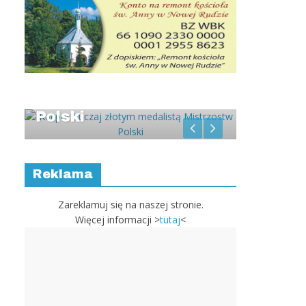
Kacper Kuczaj złotym
Kolejne
int
medalistą Mistrzostw
OutPoi
Polski
Reklama
Zareklamuj się na naszej stronie.
Więcej informacji >
tutaj
<