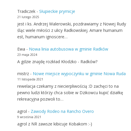
Tradiczek
-
Słupieckie prymicje
21 lutego 2025
jest i ks. Andrzej Walerowski, pozdrawiamy z Nowej Rudy
śląc wiele miłości z ulicy Radkowskiej. Amare humanum
est, humanum ignoscere…
Ewa
-
Nowa linia autobusowa w gminie Radków
23 maja 2024
A gdzie znajdę rozkład Kłodzko - Radków?
mistrz
-
Nowe miejsce wypoczynku w gminie Nowa Ruda
11 listopada 2021
rewelacja czekamy z niecierpliwością :D zachęci to na
pewno ludzi którzy chca sobie w Dzikowcu kupić działkę
rekreacyjna pozwoli to…
agrol
-
Zawody Rodeo na Rancho Overo
9 września 2021
agrol z NR zawsze kibicuje Kobakom :-)