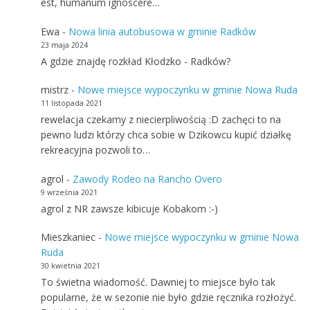
est, humanum ignoscere…
Ewa
-
Nowa linia autobusowa w gminie Radków
23 maja 2024
A gdzie znajdę rozkład Kłodzko - Radków?
mistrz
-
Nowe miejsce wypoczynku w gminie Nowa Ruda
11 listopada 2021
rewelacja czekamy z niecierpliwością :D zachęci to na
pewno ludzi którzy chca sobie w Dzikowcu kupić działkę
rekreacyjna pozwoli to…
agrol
-
Zawody Rodeo na Rancho Overo
9 września 2021
agrol z NR zawsze kibicuje Kobakom :-)
Mieszkaniec
-
Nowe miejsce wypoczynku w gminie Nowa
Ruda
30 kwietnia 2021
To świetna wiadomość. Dawniej to miejsce było tak
popularne, że w sezonie nie było gdzie ręcznika rozłożyć.