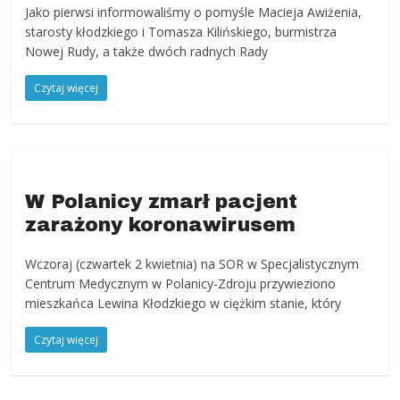
powiat
Jako pierwsi informowaliśmy o pomyśle Macieja Awiżenia,
kłodzki,
starosty kłodzkiego i Tomasza Kilińskiego, burmistrza
Góry
Nowej Rudy, a także dwóch radnych Rady
Sowie,
Czytaj więcej
Dolny
Śląsk,
informacje,
wiadomości,
wydarzenia
kulturalne,
W Polanicy zmarł pacjent
sport,
zarażony koronawirusem
reklama
Wczoraj (czwartek 2 kwietnia) na SOR w Specjalistycznym
Centrum Medycznym w Polanicy-Zdroju przywieziono
mieszkańca Lewina Kłodzkiego w ciężkim stanie, który
Czytaj więcej