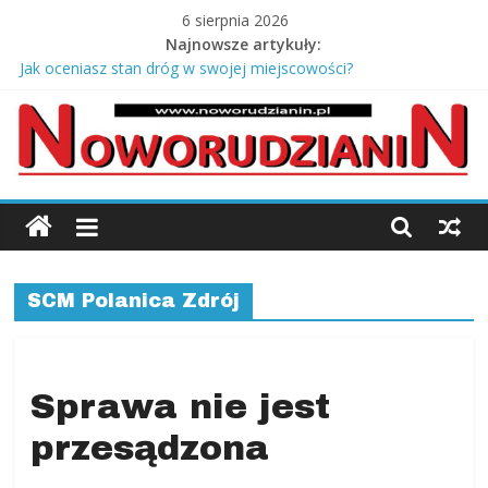
Skip
6 sierpnia 2026
to
Najnowsze artykuły:
content
Jak oceniasz stan dróg w swojej miejscowości?
Stary młyn i salony Europy – opowieść Józefa Kmity
Co zabrać na odbiór mieszkania od dewelopera?
Srebrne łańcuszki męskie pancerka – ponadczasowy styl i
męska elegancja
Jagody prosto z krzaczka
Noworudzianin.p
Nowa
Ruda,
SCM Polanica Zdrój
Radków
Kłodzki,
Słupiec,
Ścinawka,
Sprawa nie jest
Jugów,
przesądzona
ziemia
kłodzka,