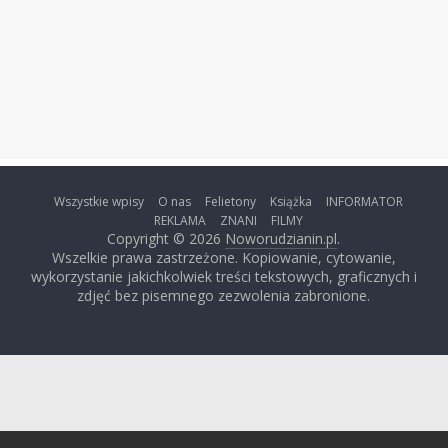
Wszystkie wpisy
O nas
Felietony
Książka
INFORMATOR
REKLAMA
ZNANI
FILMY
Copyright © 2026
Noworudzianin.pl
.
Wszelkie prawa zastrzeżone. Kopiowanie, cytowanie,
wykorzystanie jakichkolwiek treści tekstowych, graficznych i
zdjęć bez pisemnego zezwolenia zabronione.