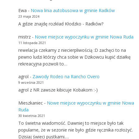
Ewa
-
Nowa linia autobusowa w gminie Radków
23 maja 2024
A gdzie znajdę rozkład Kłodzko - Radków?
mistrz
-
Nowe miejsce wypoczynku w gminie Nowa Ruda
11 listopada 2021
rewelacja czekamy z niecierpliwością :D zachęci to na
pewno ludzi którzy chca sobie w Dzikowcu kupić działkę
rekreacyjna pozwoli to…
agrol
-
Zawody Rodeo na Rancho Overo
9 września 2021
agrol z NR zawsze kibicuje Kobakom :-)
Mieszkaniec
-
Nowe miejsce wypoczynku w gminie Nowa
Ruda
30 kwietnia 2021
To świetna wiadomość. Dawniej to miejsce było tak
popularne, że w sezonie nie było gdzie ręcznika rozłożyć.
Dzisiaj świeci pustkami.…