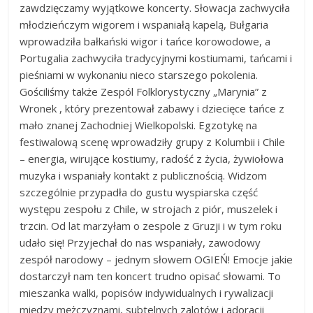
zawdzięczamy wyjątkowe koncerty. Słowacja zachwyciła
młodzieńczym wigorem i wspaniałą kapelą, Bułgaria
wprowadziła bałkański wigor i tańce korowodowe, a
Portugalia zachwyciła tradycyjnymi kostiumami, tańcami i
pieśniami w wykonaniu nieco starszego pokolenia.
Gościliśmy także Zespól Folklorystyczny „Marynia” z
Wronek , który prezentował zabawy i dziecięce tańce z
mało znanej Zachodniej Wielkopolski. Egzotykę na
festiwalową scenę wprowadziły grupy z Kolumbii i Chile
– energia, wirujące kostiumy, radość z życia, żywiołowa
muzyka i wspaniały kontakt z publicznością. Widzom
szczególnie przypadła do gustu wyspiarska część
występu zespołu z Chile, w strojach z piór, muszelek i
trzcin. Od lat marzyłam o zespole z Gruzji i w tym roku
udało się! Przyjechał do nas wspaniały, zawodowy
zespół narodowy – jednym słowem OGIEŃ! Emocje jakie
dostarczył nam ten koncert trudno opisać słowami. To
mieszanka walki, popisów indywidualnych i rywalizacji
między mężczyznami, subtelnych zalotów i adoracji