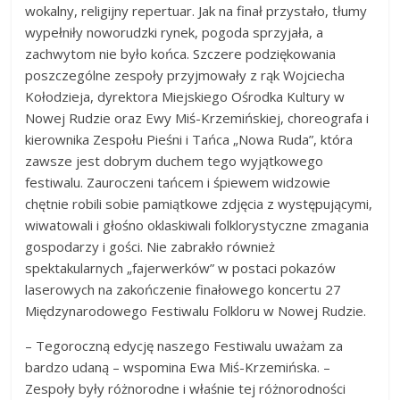
wokalny, religijny repertuar. Jak na finał przystało, tłumy
wypełniły noworudzki rynek, pogoda sprzyjała, a
zachwytom nie było końca. Szczere podziękowania
poszczególne zespoły przyjmowały z rąk Wojciecha
Kołodzieja, dyrektora Miejskiego Ośrodka Kultury w
Nowej Rudzie oraz Ewy Miś-Krzemińskiej, choreografa i
kierownika Zespołu Pieśni i Tańca „Nowa Ruda”, która
zawsze jest dobrym duchem tego wyjątkowego
festiwalu. Zauroczeni tańcem i śpiewem widzowie
chętnie robili sobie pamiątkowe zdjęcia z występującymi,
wiwatowali i głośno oklaskiwali folklorystyczne zmagania
gospodarzy i gości. Nie zabrakło również
spektakularnych „fajerwerków” w postaci pokazów
laserowych na zakończenie finałowego koncertu 27
Międzynarodowego Festiwalu Folkloru w Nowej Rudzie.
– Tegoroczną edycję naszego Festiwalu uważam za
bardzo udaną – wspomina Ewa Miś-Krzemińska. –
Zespoły były różnorodne i właśnie tej różnorodności