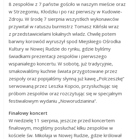
powiat
8 zespołów z 7 państw gościło w naszym mieście
oraz
kłodzki,
w Strzegomiu, Kłodzku i po raz pierwszy w Kudowie-
Góry
Zdroju. W środę 7 sierpnia wszystkich wykonawców
Sowie,
przywitał w ratuszu burmistrz Tomasz Kiliński wraz
Dolny
z przedstawicielami lokalnych władz. Chwilę potem
Śląsk,
barwny korowód wyruszył spod Miejskiego Ośrodka
informacje,
Kultury w Nowej Rudzie do rynku, gdzie byliśmy
wiadomości,
świadkami prezentacji zespołów i pierwszego
wydarzenia
wspaniałego koncertu. W sobotę, już tradycyjnie,
kulturalne,
smakowaliśmy kuchnie świata przygotowane przez
sport,
zespoły oraz popijaliśmy słynną już kawę „Polczeszkę”
reklama
serwowaną przez Leszka Kopcio, przysłuchując się
próbom zespołów oraz rozczytując się w specjalnym
festiwalowym wydaniu „Noworudzianina”.
Finałowy koncert
W niedzielę 11 sierpnia, jeszcze przed koncertem
finałowym, mogliśmy posłuchać kilku zespołów w
kościele św. Mikołaja w Nowej Rudzie, gdzie królował