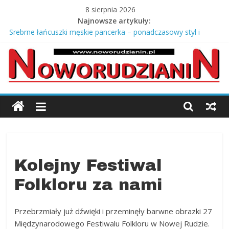
Skip
8 sierpnia 2026
to
Najnowsze artykuły:
content
Srebrne łańcuszki męskie pancerka – ponadczasowy styl i
męska elegancja
Jagody prosto z krzaczka
Jak oceniasz stan dróg w swojej miejscowości?
Stary młyn i salony Europy – opowieść Józefa Kmity
Co zabrać na odbiór mieszkania od dewelopera?
Noworudzianin.p
Nowa
Ruda,
Radków
Kłodzki,
Kolejny Festiwal
Słupiec,
Folkloru za nami
Ścinawka,
Jugów,
ziemia
Przebrzmiały już dźwięki i przeminęły barwne obrazki 27
kłodzka,
Międzynarodowego Festiwalu Folkloru w Nowej Rudzie.